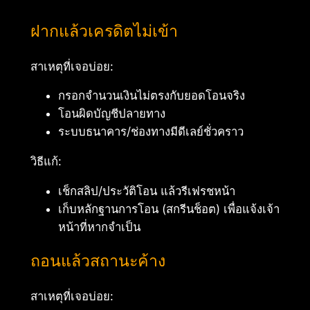
ฝากแล้วเครดิตไม่เข้า
สาเหตุที่เจอบ่อย:
กรอกจำนวนเงินไม่ตรงกับยอดโอนจริง
โอนผิดบัญชีปลายทาง
ระบบธนาคาร/ช่องทางมีดีเลย์ชั่วคราว
วิธีแก้:
เช็กสลิป/ประวัติโอน แล้วรีเฟรชหน้า
เก็บหลักฐานการโอน (สกรีนช็อต) เพื่อแจ้งเจ้า
หน้าที่หากจำเป็น
ถอนแล้วสถานะค้าง
สาเหตุที่เจอบ่อย: