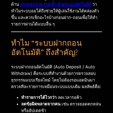
ด้าน
ฝากถอนง่าย รวดเร็ว ด้วยระบบอัตโนมัติ
ว่า
ทำไมระบบออโต้ถึงช่วยให้ผู้เล่นใช้งานได้คล่องตัว
ขึ้น และควรเช็กอะไรบ้างก่อนฝาก-ถอนเพื่อให้ทำ
รายการผ่านได้แบบลื่น ๆ
ทำไม “ระบบฝากถอน
อัตโนมัติ” ถึงสำคัญ?
ระบบฝากถอนอัตโนมัติ (Auto Deposit / Auto
Withdraw) คือระบบที่ทำงานด้วยการตรวจสอบ
ธุรกรรมแบบเรียลไทม์ โดยไม่ต้องรอแอดมินมา
ตรวจทีละรายการเหมือนระบบแบบเดิม ผลลัพธ์คือ:
ทำรายการได้ไวกว่า
ลดเวลารอคิว
ลดข้อผิดพลาดจากคน
เช่น ตรวจยอดตกหล่น
หรืออัปเดตช้า