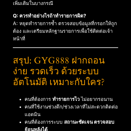
เพิ่มเติมในบางกรณี
Q: ควรทำอย่างไรถ้าทำรายการผิด?
A: หยุดทำรายการซ้ำ ตรวจสอบข้อมูลที่กรอกให้ถูก
ต้อง และเตรียมหลักฐานรายการเพื่อใช้ติดต่อเจ้า
หน้าที่
สรุป: GYG888 ฝากถอน
ง่าย รวดเร็ว ด้วยระบบ
อัตโนมัติ เหมาะกับใคร?
คนที่ต้องการ
ทำรายการไว
ไม่อยากรอนาน
คนที่ใช้งานช่วงดึก/ช่วงเวลาที่ไม่สะดวกติดต่อ
แอดมิน
คนที่ต้องการระบบ
สถานะชัดเจน ตรวจสอบ
ย้อนหลังได้