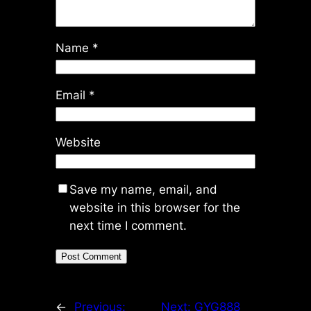
Name
*
Email
*
Website
Save my name, email, and
website in this browser for the
next time I comment.
←
Previous:
Next:
GYG888